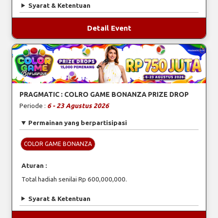
Syarat & Ketentuan
Detail Event
PRAGMATIC : COLRO GAME BONANZA PRIZE DROP
Periode :
6 - 23 Agustus 2026
Permainan yang berpartisipasi
COLOR GAME BONANZA
Aturan :
Total hadiah senilai Rp 600,000,000.
Syarat & Ketentuan